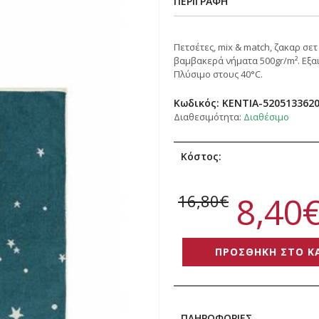
ΠΕΡΙΓΡΑΦΗ
Πετσέτες, mix & match, ζακαρ σ
βαμβακερά νήματα 500gr/m². Εξαι
Πλύσιμο στους 40°C.
Κωδικός:
KENTIA-520513362
Διαθεσιμότητα:
Διαθέσιμο
Κόστος:
8,40
16,80€
ΠΡΟΣΘΗΚΗ ΣΤΟ Κ
ΠΛΗΡΟΦΟΡΙΕΣ