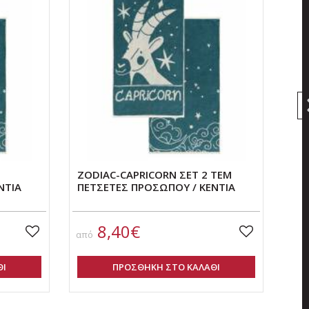
ZODIAC-CAPRICORN ΣΕΤ 2 ΤΕΜ
ZOD
ΝΤΙΑ
ΠΕΤΣΕΤΕΣ ΠΡΟΣΩΠΟΥ / ΚΕΝΤΙΑ
ΠΕ
8,40€
από
από
ΘΙ
ΠΡΟΣΘΗΚΗ ΣΤΟ ΚΑΛΑΘΙ