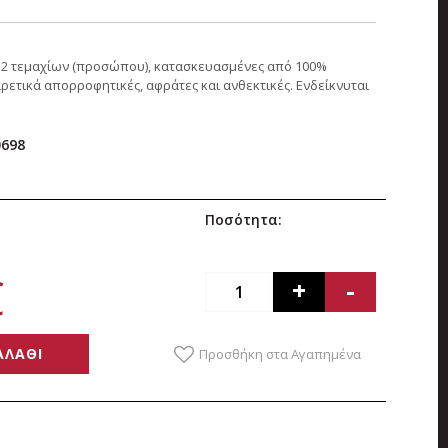
ετ 2 τεμαχίων (προσώπου), κατασκευασμένες από 100%
ρετικά απορροφητικές, αφράτες και ανθεκτικές. Ενδείκνυται
0698
Ποσότητα:
€
+
-
ΑΛΑΘΙ
Προσθήκη στα Αγαπημένα