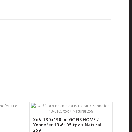
Χαλί130x190cm GOFIS HOME /
YUT
Yennefer 13-6105 tpx + Natural
120
259