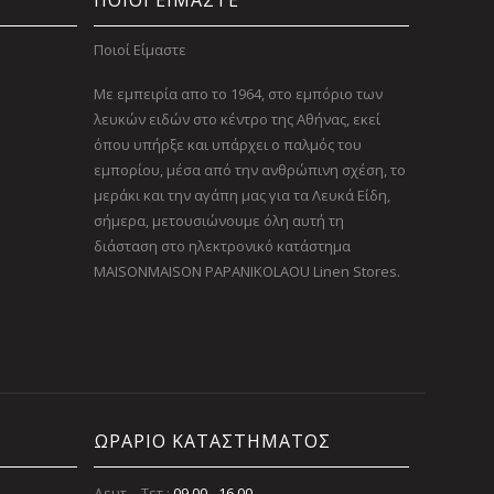
ΠΟΙΟΙ ΕΙΜΑΣΤΕ
Ποιοί Είμαστε
Με εμπειρία απο το 1964, στο εμπόριο των
λευκών ειδών στο κέντρο της Αθήνας, εκεί
όπου υπήρξε και υπάρχει ο παλμός του
εμπορίου, μέσα από την ανθρώπινη σχέση, το
μεράκι και την αγάπη μας για τα Λευκά Είδη,
σήμερα, μετουσιώνουμε όλη αυτή τη
διάσταση στο ηλεκτρονικό κατάστημα
MAISONMAISON PAPANIKOLAOU Linen Stores.
ΩΡΑΡΙΟ ΚΑΤΑΣΤΗΜΑΤΟΣ
Δευτ. - Τετ.:
09.00 - 16.00