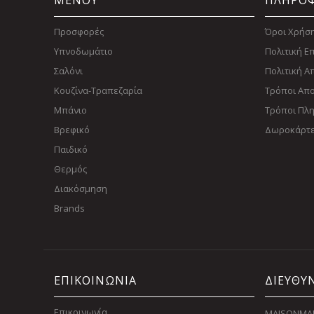
ΜΕΝΟΥ
ΠΛΗΡΟΦ
Προσφορές
Όροι Χρήσ
Υπνοδωμάτιο
Πολιτική 
Σαλόνι
Πολιτική 
Κουζίνα-Τραπεζαρία
Τρόποι Απ
Μπάνιο
Τρόποι Πλ
Βρεφικό
Δωροκάρτ
Παιδικό
Θερμός
Διακόσμηση
Brands
ΕΠΙΚΟΙΝΩΝΙΑ
ΔΙΕΥΘΥ
Επικοινωνία
MAISONMAI