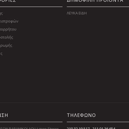
ΟΡΙΕΣ
ΔΗΜΟΦΙΛΗ ΠΡΟΙΟΝΤΑ
ης
ΛΕΥΚΑ ΕΙΔΗ
Επιστροφών
Απορρήτου
οστολής
ηρωμής
ες
ΝΣΗ
ΤΗΛΕΦΩΝΟ
SON PAPANIKOLAOU Linen Stores
210 32 19 517 - 211 01 36 654