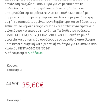
οργάνωση του χώρου σας.Η ώρα για να μεταφέρετε τη
πολυτέλεια και την ομορφιά στο μπάνιο σας ήρθε με τα
μπουρνούζια της σειράς KENTIA με κουκούλα.Μια σειρά με
βαμμένα και τυπωμένα χρώματα reactive και με μια ιδιαίτερη
ραφή. Το ύφασμά τους είναι 100% βαμβακερό και το βάρος τους
400gr/m². Τα νήματα τους είναι long και soft twist για την τέλεια
μαλακότητα και απορροφητικότητα. Τα διαθέσιμα νούμερα
SMALL, MEDIUM, LARGE,EXTRA LARGE και XXL. Αυτά τα μικρά
στοιχεία και patterns θα συνθέσουν ένα μοναδικό αποτέλεσμα
με minimal αισθητική και εξαιρετική ποιότητα για το μπάνιο σας.
Κωδικός:
KENTIA-5205133435841
Διαθεσιμότητα:
Διαθέσιμο
Κόστος:
Ποσότητα:
35,60€
44,50€
Ποσότητα: