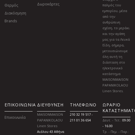
Δωροκάρτες
Θερμός
παλμός του
εμπορίου, μέσα
Διακόσμηση
από την
Brands
ανθρώπινη
σχέση, το μεράκι
και την αγάπη
μας για τα Λευκά
Είδη, σήμερα,
μετουσιώνουμε
όλη αυτή τη
διάσταση στο
ηλεκτρονικό
κατάστημα
MAISONMAISON
PAPANIKOLAOU
Linen Stores.
ΕΠΙΚΟΙΝΩΝΙΑ
ΔΙΕΥΘΥΝΣΗ
ΤΗΛΕΦΩΝΟ
ΩΡΑΡΙΟ
ΚΑΤΑΣΤΗΜΑΤ
MAISONMAISON
210 32 19 517 -
Επικοινωνία
PAPANIKOLAOU
211 01 36 654
Δευτ. - Τετ.:
09.00
Linen Stores
- 16.00
Αιόλου 43 Αθήνα
Τρ. - Πεμ. - Παρ.: