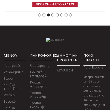
ΠΡΟΣΘΗΚΗ ΣΤΟ ΚΑΛΑΘΙ
ΜΕΝΟΥ
ΠΛΗΡΟΦΟΡΙΕΣ
ΔΗΜΟΦΙΛΗ
ΠΟΙΟΙ
ΠΡΟΙΟΝΤΑ
ΕΙΜΑΣΤΕ
Προσφορές
Όροι Χρήσης
Ποιοί Είμαστε
ΛΕΥΚΑ ΕΙΔΗ
Υπνοδωμάτιο
Πολιτική
Επιστροφών
Με εμπειρία απο
Σαλόνι
το 1964, στο
Πολιτική
Κουζίνα-
Απορρήτου
εμπόριο των
Τραπεζαρία
λευκών ειδών
Τρόποι
Μπάνιο
στο κέντρο της
Αποστολής
Αθήνας, εκεί
Βρεφικό
Τρόποι
όπου υπήρξε και
Πληρωμής
Παιδικό
υπάρχει ο