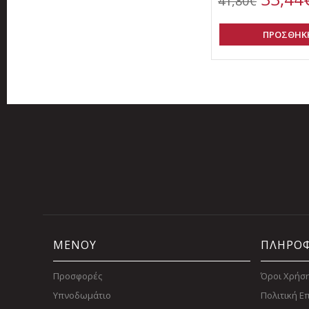
41,80€
ΠΡΟΣΘΗΚΗ
ΜΕΝΟΥ
ΠΛΗΡΟΦ
Προσφορές
Όροι Χρήσ
Υπνοδωμάτιο
Πολιτική 