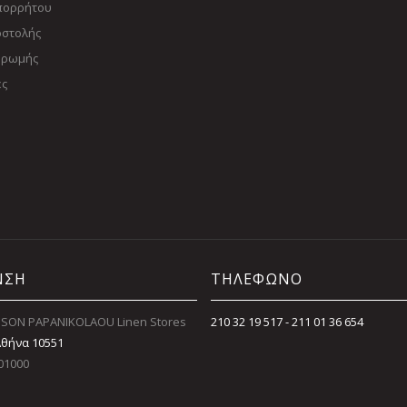
Απορρήτου
οστολής
ηρωμής
ες
ΝΣΗ
ΤΗΛΕΦΩΝΟ
SON PAPANIKOLAOU Linen Stores
210 32 19 517 - 211 01 36 654
Αθήνα 10551
01000